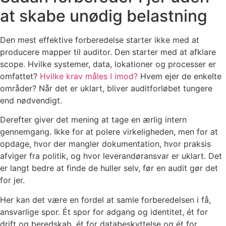
at skabe unødig belastning
Den mest effektive forberedelse starter ikke med at
producere mapper til auditor. Den starter med at afklare
scope. Hvilke systemer, data, lokationer og processer er
omfattet?
Hvilke krav måles I imod?
Hvem ejer de enkelte
områder? Når det er uklart, bliver auditforløbet tungere
end nødvendigt.
Derefter giver det mening at tage en ærlig intern
gennemgang. Ikke for at polere virkeligheden, men for at
opdage, hvor der mangler dokumentation, hvor praksis
afviger fra politik, og hvor leverandøransvar er uklart. Det
er langt bedre at finde de huller selv, før en audit gør det
for jer.
Her kan det være en fordel at samle forberedelsen i få,
ansvarlige spor. Ét spor for adgang og identitet, ét for
drift og beredskab, ét for databeskyttelse og ét for