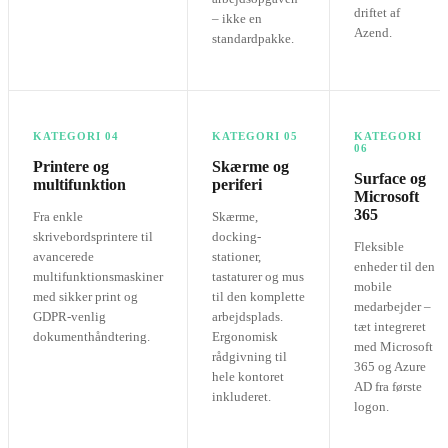
driftet af
– ikke en
Azend.
standardpakke.
KATEGORI 04
KATEGORI 05
KATEGORI
06
Printere og
Skærme og
Surface og
multifunktion
periferi
Microsoft
365
Fra enkle
Skærme,
skrivebordsprintere til
docking-
Fleksible
avancerede
stationer,
enheder til den
multifunktionsmaskiner
tastaturer og mus
mobile
med sikker print og
til den komplette
medarbejder –
GDPR-venlig
arbejdsplads.
tæt integreret
dokumenthåndtering.
Ergonomisk
med Microsoft
rådgivning til
365 og Azure
hele kontoret
AD fra første
inkluderet.
logon.