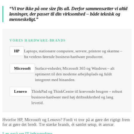
“Vi tror ikke på one size fits all. Derfor sammensætter vi altid
løsninger, der passer til din virksomhed – både teknisk og
menneskeligt.”
VORES HARDWARE-BRANDS
HP
Laptops, stationære computere, servere, printere og skærme –
fra verdens førende business-hardware producent.
Microsoft
Surface-enheder, Microsoft 365 og Windows – alt
optimeret til den moderne arbejdsplads og fuldt
integreret med hinanden.
Lenovo
ThinkPad og ThinkCentre til krævende brugere – robust
business-hardware med høj driftssikkerhed og lang
levetid.
Hvorfor HP, Microsoft og Lenovo? Fordi vi tror på at gøre det rigtigt frem
for at gøre det bredt. Tre stærke brands, ét samlet setup, ét ansvar.
Læs også om IT infrastruktur →