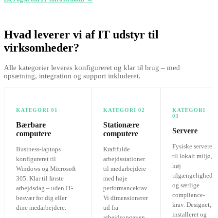
Hvad leverer vi af IT udstyr til
virksomheder?
Alle kategorier leveres konfigureret og klar til brug – med
opsætning, integration og support inkluderet.
KATEGORI 01
KATEGORI 02
KATEGORI
03
Bærbare
Stationære
Servere
computere
computere
Fysiske servere
Business-laptops
Kraftfulde
til lokalt miljø,
konfigureret til
arbejdsstationer
høj
Windows og Microsoft
til medarbejdere
tilgængelighed
365. Klar til første
med høje
og særlige
arbejdsdag – uden IT-
performancekrav.
compliance-
besvær for dig eller
Vi dimensionerer
krav. Designet,
dine medarbejdere.
ud fra
installeret og
arbejdsopgaven