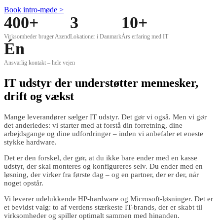
Book intro-møde >
400+
3
10+
Virksomheder bruger Azend
Lokationer i Danmark
Års erfaring med IT
Én
Ansvarlig kontakt – hele vejen
IT udstyr der understøtter mennesker,
drift og vækst
Mange leverandører sælger IT udstyr. Det gør vi også. Men vi gør
det anderledes: vi starter med at forstå din forretning, dine
arbejdsgange og dine udfordringer – inden vi anbefaler et eneste
stykke hardware.
Det er den forskel, der gør, at du ikke bare ender med en kasse
udstyr, der skal monteres og konfigureres selv. Du ender med en
løsning, der virker fra første dag – og en partner, der er der, når
noget opstår.
Vi leverer udelukkende HP-hardware og Microsoft-løsninger. Det er
et bevidst valg: to af verdens stærkeste IT-brands, der er skabt til
virksomheder og spiller optimalt sammen med hinanden.