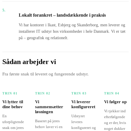
5.
Lokalt forankret – landsdækkende i praksis
Vi har kontorer i Ikast, Esbjerg og Skanderborg, men leverer og
installerer IT udstyr hos virksomheder i hele Danmark. Vi er tæt
på – geografisk og relationelt.
Sådan arbejder vi
Fra første snak til leveret og fungerende udstyr.
TRIN 01
TRIN 02
TRIN 03
TRIN 04
Vi lytter til
Vi
Vi leverer
Vi følger op
dine behov
sammensætter
konfigureret
Vi tjekker ind
løsningen
En
Udstyret
efterfølgende
Baseret på jeres
uforpligtende
leveres
og er der, hvis
behov laver vi en
snak om jeres
konfigureret og
noget dukker