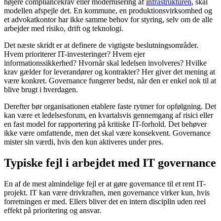
højere compliancekrav eller modernisering af
infrastrukturen
, skal
modellen afspejle det. En kommune, en produktionsvirksomhed og
et advokatkontor har ikke samme behov for styring, selv om de alle
arbejder med risiko, drift og teknologi.
Det næste skridt er at definere de vigtigste beslutningsområder.
Hvem prioriterer IT-investeringer? Hvem ejer
informationssikkerhed? Hvornår skal ledelsen involveres? Hvilke
krav gælder for leverandører og kontrakter? Her giver det mening at
være konkret. Governance fungerer bedst, når den er enkel nok til at
blive brugt i hverdagen.
Derefter bør organisationen etablere faste rytmer for opfølgning. Det
kan være et ledelsesforum, en kvartalsvis gennemgang af risici eller
en fast model for rapportering på kritiske IT-forhold. Det behøver
ikke være omfattende, men det skal være konsekvent. Governance
mister sin værdi, hvis den kun aktiveres under pres.
Typiske fejl i arbejdet med IT governance
En af de mest almindelige fejl er at gøre governance til et rent IT-
projekt. IT kan være drivkraften, men governance virker kun, hvis
forretningen er med. Ellers bliver det en intern disciplin uden reel
effekt på prioritering og ansvar.