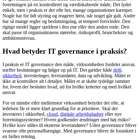
forretningen på en kontrolleret og værdiskabende måde. Det lyder
enkelt, men i praksis er det ofte her, mange organisationer kæmper.
Nogle har for lidt styring og reagerer først, når noget går galt. Andre
har så mange regler og beslutningslag, at tempoet forsvinder. Den
rigtige model ligger sjældent i den ene eller den anden ende. Den
skal passe til organisationens størrelse, risikoprofil, branchekrav og
ambitionsniveau.
Hvad betyder IT governance i praksis?
I praksis er IT governance den måde, virksomheden fordeler ansvar,
træffer beslutninger og følger op på IT. Det gælder både
drift
,
sikkerhed
, investeringer, leverandører, data og udvikling. Målet er
ikke at kontrollere alt i detaljer. Målet er at skabe tydelige rammer
for, hvem der beslutter hvad, ud fra hvilke kriterier og med hvilket
ansvar.
For en mindre eller mellemstor virksomhed betyder det ofte, at
ledelsen får et mere klart grundlag for at prioritere. Skal der
investeres i sikkerhed,
cloud
,
digitale arbejdspladser
eller nye
forretningssystemer? Hvem godkender ændringer med høj risiko?
Hvilke krav stilles til eksterne leverandører? Uden governance bliver
svarene ofte personafhængige. Med governance bliver de forankret i
en fælles retning.