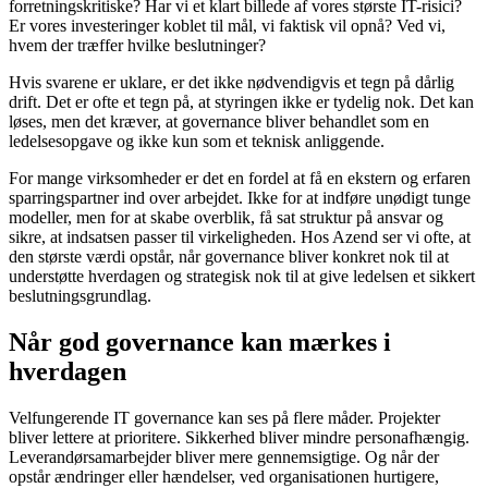
forretningskritiske? Har vi et klart billede af vores største IT-risici?
Er vores investeringer koblet til mål, vi faktisk vil opnå? Ved vi,
hvem der træffer hvilke beslutninger?
Hvis svarene er uklare, er det ikke nødvendigvis et tegn på dårlig
drift. Det er ofte et tegn på, at styringen ikke er tydelig nok. Det kan
løses, men det kræver, at governance bliver behandlet som en
ledelsesopgave og ikke kun som et teknisk anliggende.
For mange virksomheder er det en fordel at få en ekstern og erfaren
sparringspartner ind over arbejdet. Ikke for at indføre unødigt tunge
modeller, men for at skabe overblik, få sat struktur på ansvar og
sikre, at indsatsen passer til virkeligheden. Hos Azend ser vi ofte, at
den største værdi opstår, når governance bliver konkret nok til at
understøtte hverdagen og strategisk nok til at give ledelsen et sikkert
beslutningsgrundlag.
Når god governance kan mærkes i
hverdagen
Velfungerende IT governance kan ses på flere måder. Projekter
bliver lettere at prioritere. Sikkerhed bliver mindre personafhængig.
Leverandørsamarbejder bliver mere gennemsigtige. Og når der
opstår ændringer eller hændelser, ved organisationen hurtigere,