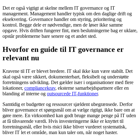
Det er også vigtigt at skelne mellem IT governance og IT
management. Management handler typisk om den daglige drift og
eksekvering. Governance handler om styring, prioritering og
kontrol. Begge dele er nødvendige, men de løser ikke samme
opgave. Hvis driften fungerer fint, men beslutningerne bag er uklare,
opstår problemerne bare senere og et andet sted.
Hvorfor en guide til IT governance er
relevant nu
Kravene til IT er blevet bredere. IT skal ikke kun være stabilt. Det
skal også være sikkert, dokumenterbart, fleksibelt og understøtte
forretningens udvikling. Det gælder især i organisationer med flere
lokationer,
compliancekrav
, eksterne samarbejdspartnere eller en
blanding af interne og
outsourcede IT-funktioner
.
Samtidig er budgetter og ressourcer sjældent ubegrænsede. Derfor
bliver governance et spørgsmål om at vælge rigtigt, ikke bare om at
gøre mere. En virksomhed kan godt bruge mange penge på IT uden
at få tilsvarende værdi. Hvis investeringerne ikke er knyttet til
forretningsmål, eller hvis risici ikke bliver vurderet systematisk,
bliver IT let et område, man kun taler om, når noget haster.