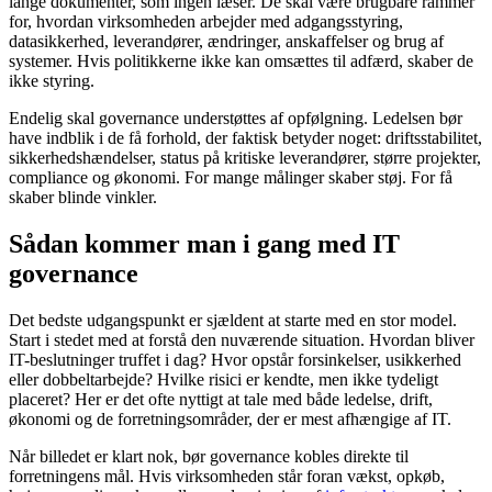
lange dokumenter, som ingen læser. De skal være brugbare rammer
for, hvordan virksomheden arbejder med adgangsstyring,
datasikkerhed, leverandører, ændringer, anskaffelser og brug af
systemer. Hvis politikkerne ikke kan omsættes til adfærd, skaber de
ikke styring.
Endelig skal governance understøttes af opfølgning. Ledelsen bør
have indblik i de få forhold, der faktisk betyder noget: driftsstabilitet,
sikkerhedshændelser, status på kritiske leverandører, større projekter,
compliance og økonomi. For mange målinger skaber støj. For få
skaber blinde vinkler.
Sådan kommer man i gang med IT
governance
Det bedste udgangspunkt er sjældent at starte med en stor model.
Start i stedet med at forstå den nuværende situation. Hvordan bliver
IT-beslutninger truffet i dag? Hvor opstår forsinkelser, usikkerhed
eller dobbeltarbejde? Hvilke risici er kendte, men ikke tydeligt
placeret? Her er det ofte nyttigt at tale med både ledelse, drift,
økonomi og de forretningsområder, der er mest afhængige af IT.
Når billedet er klart nok, bør governance kobles direkte til
forretningens mål. Hvis virksomheden står foran vækst, opkøb,