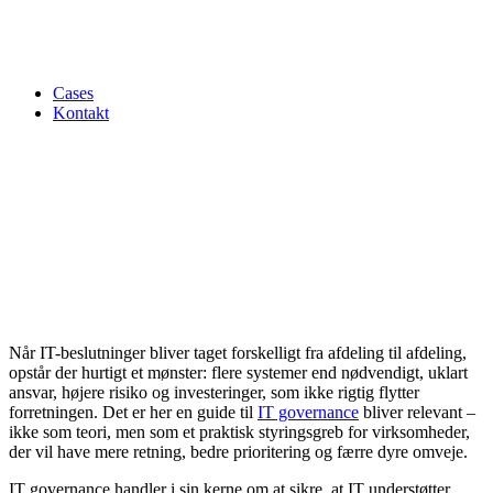
Cases
Kontakt
Når IT-beslutninger bliver taget forskelligt fra afdeling til afdeling,
opstår der hurtigt et mønster: flere systemer end nødvendigt, uklart
ansvar, højere risiko og investeringer, som ikke rigtig flytter
forretningen. Det er her en guide til
IT governance
bliver relevant –
ikke som teori, men som et praktisk styringsgreb for virksomheder,
der vil have mere retning, bedre prioritering og færre dyre omveje.
IT governance handler i sin kerne om at sikre, at IT understøtter