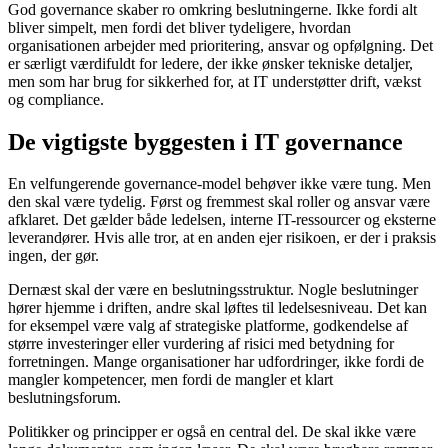
God governance skaber ro omkring beslutningerne. Ikke fordi alt
bliver simpelt, men fordi det bliver tydeligere, hvordan
organisationen arbejder med prioritering, ansvar og opfølgning. Det
er særligt værdifuldt for ledere, der ikke ønsker tekniske detaljer,
men som har brug for sikkerhed for, at IT understøtter drift, vækst
og compliance.
De vigtigste byggesten i IT governance
En velfungerende governance-model behøver ikke være tung. Men
den skal være tydelig. Først og fremmest skal roller og ansvar være
afklaret. Det gælder både ledelsen, interne IT-ressourcer og eksterne
leverandører. Hvis alle tror, at en anden ejer risikoen, er der i praksis
ingen, der gør.
Dernæst skal der være en beslutningsstruktur. Nogle beslutninger
hører hjemme i driften, andre skal løftes til ledelsesniveau. Det kan
for eksempel være valg af strategiske platforme, godkendelse af
større investeringer eller vurdering af risici med betydning for
forretningen. Mange organisationer har udfordringer, ikke fordi de
mangler kompetencer, men fordi de mangler et klart
beslutningsforum.
Politikker og principper er også en central del. De skal ikke være