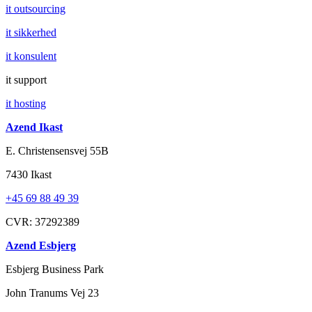
it outsourcing
it sikkerhed
it konsulent
it support
it hosting
Azend Ikast
E. Christensensvej 55B
7430 Ikast
+45 69 88 49 39
CVR: 37292389
Azend Esbjerg
Esbjerg Business Park
John Tranums Vej 23