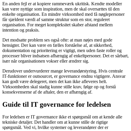
En anden fejl er at kopiere rammeværk ukritisk. Kendte modeller
kan være nyttige som inspiration, men de skal oversættes til den
enkelte organisation. En mindre virksomhed med få nøglepersoner
får sjældent værdi af samme struktur som en stor, reguleret
organisation. For meget kompleksitet skaber afstand mellem
intention og praksis.
Det modsatte problem ses også ofte: at man nøjes med gode
hensigter. Der kan være en fælles forståelse af, at sikkerhed,
dokumentation og prioritering er vigtigt, men uden faste roller og
processer bliver indsatsen afhængig af enkeltpersoner. Det er sårbart,
især når organisationen vokser eller ændrer sig.
Derudover undervurderer mange leverandørstyring. Hvis centrale
IT-funktioner er outsourcet, er governance endnu vigtigere. Ansvar
kan godt være delegeret, men det kan ikke afleveres helt.
Virksomheden skal stadig kunne stille krav, følge op og forstå
konsekvenserne af de aftaler, den er afhængig af.
Guide til IT governance for ledelsen
For ledelsen er IT governance ikke et spørgsmål om at kende alle
tekniske detaljer. Det handler om at kunne stille de rigtige
spørgsmål. Ved vi, hvilke systemer og leverandører der er