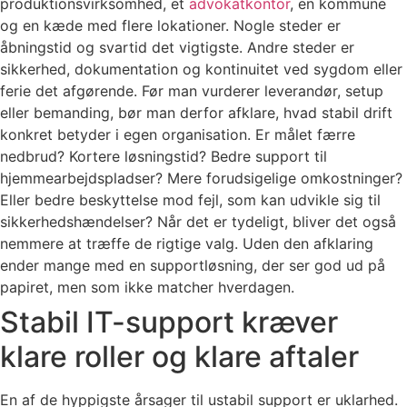
produktionsvirksomhed, et
advokatkontor
, en kommune
og en kæde med flere lokationer. Nogle steder er
åbningstid og svartid det vigtigste. Andre steder er
sikkerhed, dokumentation og kontinuitet ved sygdom eller
ferie det afgørende. Før man vurderer leverandør, setup
eller bemanding, bør man derfor afklare, hvad stabil drift
konkret betyder i egen organisation. Er målet færre
nedbrud? Kortere løsningstid? Bedre support til
hjemmearbejdspladser? Mere forudsigelige omkostninger?
Eller bedre beskyttelse mod fejl, som kan udvikle sig til
sikkerhedshændelser? Når det er tydeligt, bliver det også
nemmere at træffe de rigtige valg. Uden den afklaring
ender mange med en supportløsning, der ser god ud på
papiret, men som ikke matcher hverdagen.
Stabil IT-support kræver
klare roller og klare aftaler
En af de hyppigste årsager til ustabil support er uklarhed.