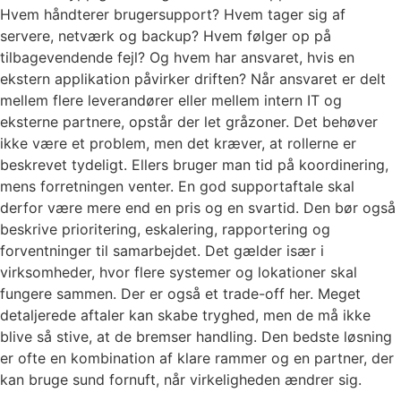
Hvem håndterer brugersupport? Hvem tager sig af
servere, netværk og backup? Hvem følger op på
tilbagevendende fejl? Og hvem har ansvaret, hvis en
ekstern applikation påvirker driften? Når ansvaret er delt
mellem flere leverandører eller mellem intern IT og
eksterne partnere, opstår der let gråzoner. Det behøver
ikke være et problem, men det kræver, at rollerne er
beskrevet tydeligt. Ellers bruger man tid på koordinering,
mens forretningen venter. En god supportaftale skal
derfor være mere end en pris og en svartid. Den bør også
beskrive prioritering, eskalering, rapportering og
forventninger til samarbejdet. Det gælder især i
virksomheder, hvor flere systemer og lokationer skal
fungere sammen. Der er også et trade-off her. Meget
detaljerede aftaler kan skabe tryghed, men de må ikke
blive så stive, at de bremser handling. Den bedste løsning
er ofte en kombination af klare rammer og en partner, der
kan bruge sund fornuft, når virkeligheden ændrer sig.