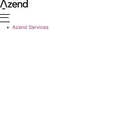
Videre
til
indhold
Azend Services