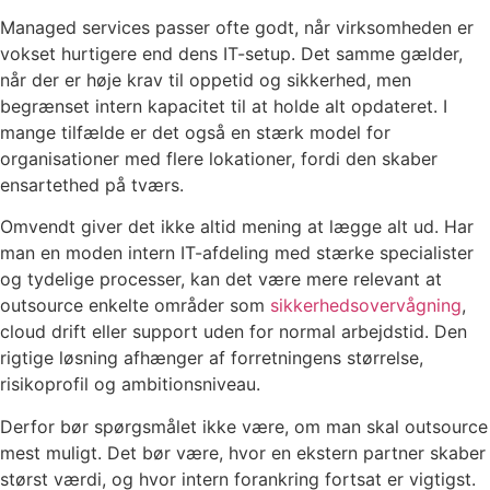
Managed services passer ofte godt, når virksomheden er
vokset hurtigere end dens IT-setup. Det samme gælder,
når der er høje krav til oppetid og sikkerhed, men
begrænset intern kapacitet til at holde alt opdateret. I
mange tilfælde er det også en stærk model for
organisationer med flere lokationer, fordi den skaber
ensartethed på tværs.
Omvendt giver det ikke altid mening at lægge alt ud. Har
man en moden intern IT-afdeling med stærke specialister
og tydelige processer, kan det være mere relevant at
outsource enkelte områder som
sikkerhedsovervågning
,
cloud drift eller support uden for normal arbejdstid. Den
rigtige løsning afhænger af forretningens størrelse,
risikoprofil og ambitionsniveau.
Derfor bør spørgsmålet ikke være, om man skal outsource
mest muligt. Det bør være, hvor en ekstern partner skaber
størst værdi, og hvor intern forankring fortsat er vigtigst.