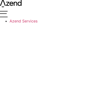
Videre
til
indhold
Azend Services