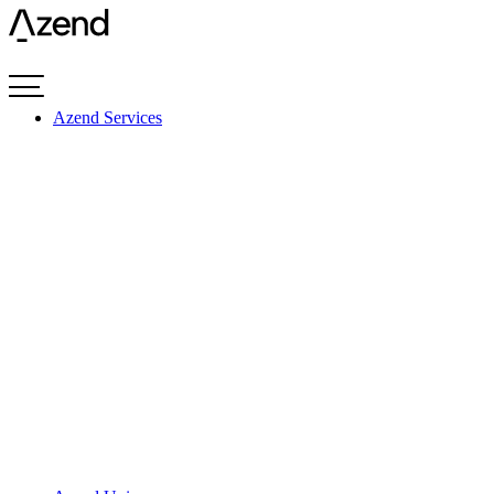
Videre
til
indhold
Azend Services