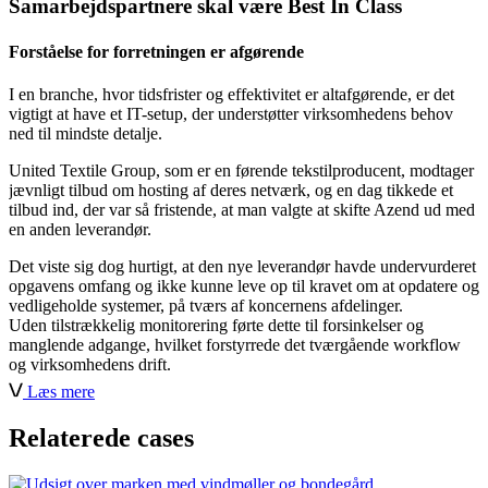
Samarbejdspartnere skal være Best In Class
Forståelse for forretningen er afgørende
I en branche, hvor tidsfrister og effektivitet er altafgørende, er det
vigtigt at have et IT-setup, der understøtter virksomhedens behov
ned til mindste detalje.
United Textile Group, som er en førende tekstilproducent, modtager
jævnligt tilbud om hosting af deres netværk, og en dag tikkede et
tilbud ind, der var så fristende, at man valgte at skifte Azend ud med
en anden leverandør.
Det viste sig dog hurtigt, at den nye leverandør havde undervurderet
opgavens omfang og ikke kunne leve op til kravet om at opdatere og
vedligeholde systemer, på tværs af koncernens afdelinger.
Uden tilstrækkelig monitorering førte dette til forsinkelser og
manglende adgange, hvilket forstyrrede det tværgående workflow
og virksomhedens drift.
Læs mere
Ifølge Mogens Ravnholt Jensen, daværende administrerende
direktør i United Textile Group, skyldtes det manglende forståelse
Relaterede cases
for virksomhedens behov:
“Det hele skal være klar. Jo flere gange du skal have fat i en kasse,