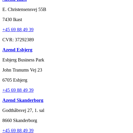
mark til forbruger. Der stilles også krav til sikkerhed og socialt
ansvar overfor medarbejderne.
E. Christensensvej 55B
UTG anvender desuden 3D-teknologi i designfasen, hvilket
7430 Ikast
mindsker ressourceforbruget og gør det hurtigere og lettere at ændre
form og farver på designs, inden de går i produktion. Det kan du
+45 69 88 49 39
læse mere om på
UTGs
hjemmeside.
CVR: 37292389
*Udgivet
Azend Esbjerg
11.02.20
Esbjerg Business Park
John Tranums Vej 23
6705 Esbjerg
+45 69 88 49 39
Azend Skanderborg
Godthåbsvej 27, 1. sal
8660 Skanderborg
+45 69 88 49 39