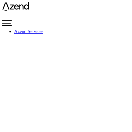
Videre
til
indhold
Azend Services