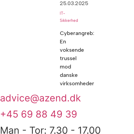
25.03.2025
IT-
Sikkerhed
Cyberangreb:
En
voksende
trussel
mod
danske
virksomheder
advice@azend.dk
+45 69 88 49 39
Man - Tor: 7.30 - 17.00