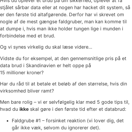
Hvis du oplever et brud på din sikkerhed, oplever at få
stjålet sårbar data eller at nogen har hacket dit system, så
er den første tid altafgørende. Derfor har vi skrevet om
nogle af de mest gængse faldgruber, man kan komme til
at dumpe i, hvis man ikke holder tungen lige i munden i
forbindelse med et brud.
Og vi synes virkelig du skal læse videre…
Vidste du for eksempel, at den gennemsnitlige pris på et
data brud i Skandinavien er helt oppe på
15 millioner kroner
?
Har du råd til at betale et beløb af den størrelse, hvis din
virksomhed bliver ramt?
Men bare rolig – vi er selvfølgelig klar med 5 gode tips til,
hvad du
ikke
skal gøre i den første tid efter et databrud:
Faldgrube #1 – forsinket reaktion (vi lover dig, det
går ikke væk, selvom du ignorerer det).