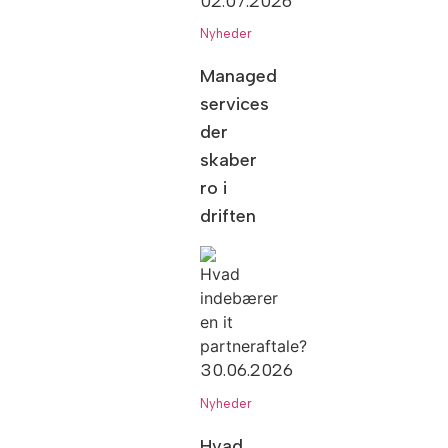
02.07.2026
Nyheder
Managed
services
der
skaber
ro i
driften
30.06.2026
Nyheder
Hvad