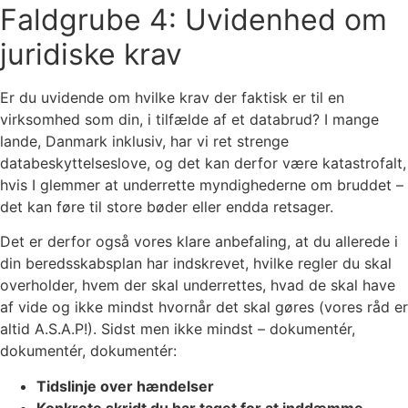
Faldgrube 4: Uvidenhed om
juridiske krav
Er du uvidende om hvilke krav der faktisk er til en
virksomhed som din, i tilfælde af et databrud? I mange
lande, Danmark inklusiv, har vi ret strenge
databeskyttelseslove, og det kan derfor være katastrofalt,
hvis I glemmer at underrette myndighederne om bruddet –
det kan føre til store bøder eller endda retsager.
Det er derfor også vores klare anbefaling, at du allerede i
din beredsskabsplan har indskrevet, hvilke regler du skal
overholder, hvem der skal underrettes, hvad de skal have
af vide og ikke mindst hvornår det skal gøres (vores råd er
altid A.S.A.P!). Sidst men ikke mindst – dokumentér,
dokumentér, dokumentér:
Tidslinje over hændelser
Konkrete skridt du har taget for at inddæmme