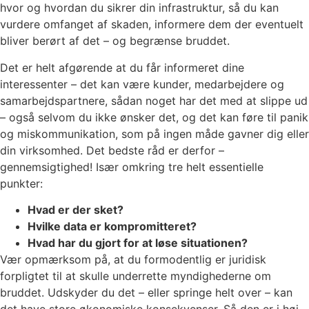
hvor og hvordan du sikrer din infrastruktur, så du kan
vurdere omfanget af skaden, informere dem der eventuelt
bliver berørt af det – og begrænse bruddet.
Det er helt afgørende at du får informeret dine
interessenter – det kan være kunder, medarbejdere og
samarbejdspartnere, sådan noget har det med at slippe ud
– også selvom du ikke ønsker det, og det kan føre til panik
og miskommunikation, som på ingen måde gavner dig eller
din virksomhed. Det bedste råd er derfor –
gennemsigtighed! Især omkring tre helt essentielle
punkter:
Hvad er der sket?
Hvilke data er kompromitteret?
Hvad har du gjort for at løse situationen?
Vær opmærksom på, at du formodentlig er juridisk
forpligtet til at skulle underrette myndighederne om
bruddet. Udskyder du det – eller springe helt over – kan
det have store økonomiske konsekvenser. Så den er i høj