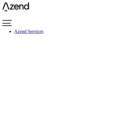
Videre
til
indhold
Azend Services