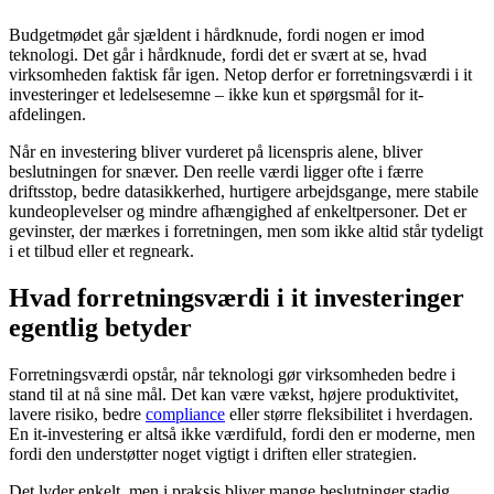
Budgetmødet går sjældent i hårdknude, fordi nogen er imod
teknologi. Det går i hårdknude, fordi det er svært at se, hvad
virksomheden faktisk får igen. Netop derfor er forretningsværdi i it
investeringer et ledelsesemne – ikke kun et spørgsmål for it-
afdelingen.
Når en investering bliver vurderet på licenspris alene, bliver
beslutningen for snæver. Den reelle værdi ligger ofte i færre
driftsstop, bedre datasikkerhed, hurtigere arbejdsgange, mere stabile
kundeoplevelser og mindre afhængighed af enkeltpersoner. Det er
gevinster, der mærkes i forretningen, men som ikke altid står tydeligt
i et tilbud eller et regneark.
Hvad forretningsværdi i it investeringer
egentlig betyder
Forretningsværdi opstår, når teknologi gør virksomheden bedre i
stand til at nå sine mål. Det kan være vækst, højere produktivitet,
lavere risiko, bedre
compliance
eller større fleksibilitet i hverdagen.
En it-investering er altså ikke værdifuld, fordi den er moderne, men
fordi den understøtter noget vigtigt i driften eller strategien.
Det lyder enkelt, men i praksis bliver mange beslutninger stadig