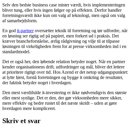
Selv den bedste business case mister værdi, hvis implementeringen
bliver tung, eller hvis ingen følger op på effekten. Derfor handler
forretningsværdi ikke kun om valg af teknologi, men også om valg
af samarbejdsform.
En god
it-partner
oversætter teknik til forretning og tør udfordre, når
en løsning ser rigtig ud på papiret, men forkert ud i praksis. Det
kræver brancheforståelse, ærlig rådgivning og vilje til at tilpasse
løsningen til virkeligheden frem for at presse virksomheden ind i en
standardmodel.
Det er også her, den løbende relation betyder noget. Når en partner
kender organisationens drift, udfordringer og mål, bliver det lettere
at prioritere rigtigt over tid. Hos Azend er det netop udgangspunktet:
at lytte først, forstå forretningen og bygge it omkring de resultater,
der faktisk betyder noget i hverdagen.
Den mest værdifulde it-investering er ikke nødvendigvis den største
eller mest synlige. Det er den, der gør virksomheden mere sikker,
mere effektiv og bedre rustet til det næste skridt – uden at gøre
hverdagen mere kompliceret.
Skriv et svar