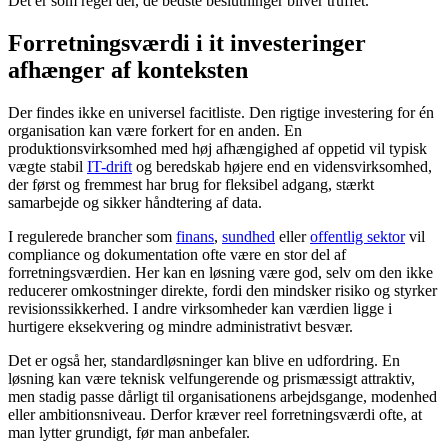
Det er som regel dér, de bedste beslutninger bliver truffet.
Forretningsværdi i it investeringer
afhænger af konteksten
Der findes ikke en universel facitliste. Den rigtige investering for én
organisation kan være forkert for en anden. En
produktionsvirksomhed med høj afhængighed af oppetid vil typisk
vægte stabil
IT-drift
og beredskab højere end en vidensvirksomhed,
der først og fremmest har brug for fleksibel adgang, stærkt
samarbejde og sikker håndtering af data.
I regulerede brancher som
finans
,
sundhed
eller
offentlig sektor
vil
compliance og dokumentation ofte være en stor del af
forretningsværdien. Her kan en løsning være god, selv om den ikke
reducerer omkostninger direkte, fordi den mindsker risiko og styrker
revisionssikkerhed. I andre virksomheder kan værdien ligge i
hurtigere eksekvering og mindre administrativt besvær.
Det er også her, standardløsninger kan blive en udfordring. En
løsning kan være teknisk velfungerende og prismæssigt attraktiv,
men stadig passe dårligt til organisationens arbejdsgange, modenhed
eller ambitionsniveau. Derfor kræver reel forretningsværdi ofte, at
man lytter grundigt, før man anbefaler.