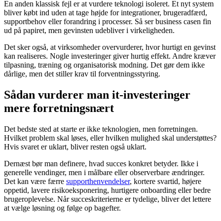
En anden klassisk fejl er at vurdere teknologi isoleret. Et nyt system
bliver købt ind uden at tage højde for integrationer, brugeradfærd,
supportbehov eller forandring i processer. Så ser business casen fin
ud på papiret, men gevinsten udebliver i virkeligheden.
Det sker også, at virksomheder overvurderer, hvor hurtigt en gevinst
kan realiseres. Nogle investeringer giver hurtig effekt. Andre kræver
tilpasning, træning og organisatorisk modning. Det gør dem ikke
dårlige, men det stiller krav til forventningsstyring.
Sådan vurderer man it-investeringer
mere forretningsnært
Det bedste sted at starte er ikke teknologien, men forretningen.
Hvilket problem skal løses, eller hvilken mulighed skal understøttes?
Hvis svaret er uklart, bliver resten også uklart.
Dernæst bør man definere, hvad succes konkret betyder. Ikke i
generelle vendinger, men i målbare eller observerbare ændringer.
Det kan være færre
supporthenvendelser
, kortere svartid, højere
oppetid, lavere risikoeksponering, hurtigere onboarding eller bedre
brugeroplevelse. Når succeskriterierne er tydelige, bliver det lettere
at vælge løsning og følge op bagefter.