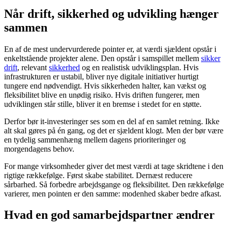
Når drift, sikkerhed og udvikling hænger
sammen
En af de mest undervurderede pointer er, at værdi sjældent opstår i
enkeltstående projekter alene. Den opstår i samspillet mellem
sikker
drift
, relevant
sikkerhed
og en realistisk udviklingsplan. Hvis
infrastrukturen er ustabil, bliver nye digitale initiativer hurtigt
tungere end nødvendigt. Hvis sikkerheden halter, kan vækst og
fleksibilitet blive en unødig risiko. Hvis driften fungerer, men
udviklingen står stille, bliver it en bremse i stedet for en støtte.
Derfor bør it-investeringer ses som en del af en samlet retning. Ikke
alt skal gøres på én gang, og det er sjældent klogt. Men der bør være
en tydelig sammenhæng mellem dagens prioriteringer og
morgendagens behov.
For mange virksomheder giver det mest værdi at tage skridtene i den
rigtige rækkefølge. Først skabe stabilitet. Dernæst reducere
sårbarhed. Så forbedre arbejdsgange og fleksibilitet. Den rækkefølge
varierer, men pointen er den samme: modenhed skaber bedre afkast.
Hvad en god samarbejdspartner ændrer