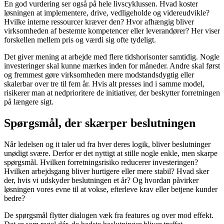
En god vurdering ser også på hele livscyklussen. Hvad koster
løsningen at implementere, drive, vedligeholde og videreudvikle?
Hvilke interne ressourcer kræver den? Hvor afhængig bliver
virksomheden af bestemte kompetencer eller leverandører? Her viser
forskellen mellem pris og værdi sig ofte tydeligt.
Det giver mening at arbejde med flere tidshorisonter samtidig. Nogle
investeringer skal kunne mærkes inden for måneder. Andre skal først
og fremmest gøre virksomheden mere modstandsdygtig eller
skalerbar over tre til fem år. Hvis alt presses ind i samme model,
risikerer man at nedprioritere de initiativer, der beskytter forretningen
på længere sigt.
Spørgsmål, der skærper beslutningen
Når ledelsen og it taler ud fra hver deres logik, bliver beslutninger
unødigt svære. Derfor er det nyttigt at stille nogle enkle, men skarpe
spørgsmål. Hvilken forretningsrisiko reducerer investeringen?
Hvilken arbejdsgang bliver hurtigere eller mere stabil? Hvad sker
der, hvis vi udskyder beslutningen et år? Og hvordan påvirker
løsningen vores evne til at vokse, efterleve krav eller betjene kunder
bedre?
De spørgsmål flytter dialogen væk fra features og over mod effekt.