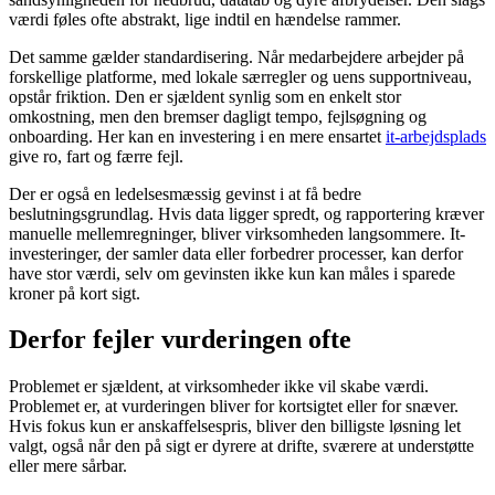
værdi føles ofte abstrakt, lige indtil en hændelse rammer.
Det samme gælder standardisering. Når medarbejdere arbejder på
forskellige platforme, med lokale særregler og uens supportniveau,
opstår friktion. Den er sjældent synlig som en enkelt stor
omkostning, men den bremser dagligt tempo, fejlsøgning og
onboarding. Her kan en investering i en mere ensartet
it-arbejdsplads
give ro, fart og færre fejl.
Der er også en ledelsesmæssig gevinst i at få bedre
beslutningsgrundlag. Hvis data ligger spredt, og rapportering kræver
manuelle mellemregninger, bliver virksomheden langsommere. It-
investeringer, der samler data eller forbedrer processer, kan derfor
have stor værdi, selv om gevinsten ikke kun kan måles i sparede
kroner på kort sigt.
Derfor fejler vurderingen ofte
Problemet er sjældent, at virksomheder ikke vil skabe værdi.
Problemet er, at vurderingen bliver for kortsigtet eller for snæver.
Hvis fokus kun er anskaffelsespris, bliver den billigste løsning let
valgt, også når den på sigt er dyrere at drifte, sværere at understøtte
eller mere sårbar.