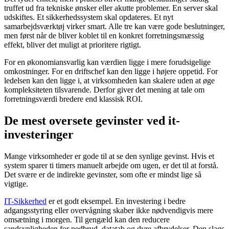
truffet ud fra tekniske ønsker eller akutte problemer. En server skal
udskiftes. Et sikkerhedssystem skal opdateres. Et nyt
samarbejdsværktøj virker smart. Alle tre kan være gode beslutninger,
men først når de bliver koblet til en konkret forretningsmæssig
effekt, bliver det muligt at prioritere rigtigt.
For en økonomiansvarlig kan værdien ligge i mere forudsigelige
omkostninger. For en driftschef kan den ligge i højere oppetid. For
ledelsen kan den ligge i, at virksomheden kan skalere uden at øge
kompleksiteten tilsvarende. Derfor giver det mening at tale om
forretningsværdi bredere end klassisk ROI.
De mest oversete gevinster ved it-
investeringer
Mange virksomheder er gode til at se den synlige gevinst. Hvis et
system sparer ti timers manuelt arbejde om ugen, er det til at forstå.
Det svære er de indirekte gevinster, som ofte er mindst lige så
vigtige.
IT-Sikkerhed
er et godt eksempel. En investering i bedre
adgangsstyring eller overvågning skaber ikke nødvendigvis mere
omsætning i morgen. Til gengæld kan den reducere
sandsynligheden for nedbrud, datatab og dyre afbrydelser. Den slags